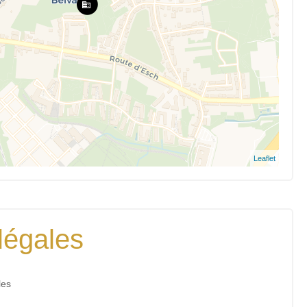
Leaflet
légales
les