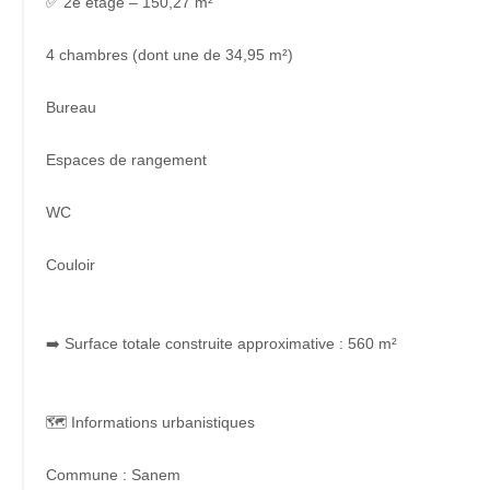
✅ 2e étage – 150,27 m²
4 chambres (dont une de 34,95 m²)
Bureau
Espaces de rangement
WC
Couloir
➡️ Surface totale construite approximative : 560 m²
🗺️ Informations urbanistiques
Commune : Sanem