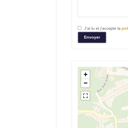
J’ai lu et j'accepte la
pol
Envoyer
+
−