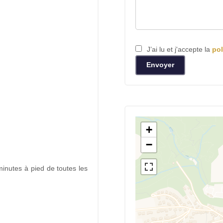
J’ai lu et j'accepte la
pol
Envoyer
+
−
inutes à pied de toutes les