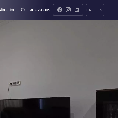
timation
Contactez-nous
FR