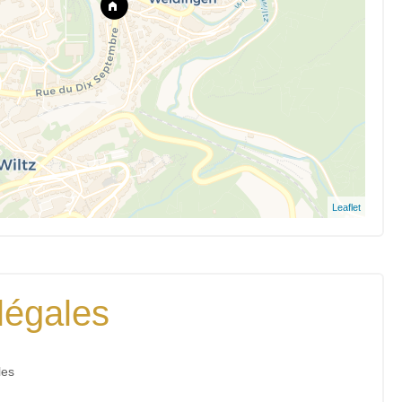
Leaflet
légales
les